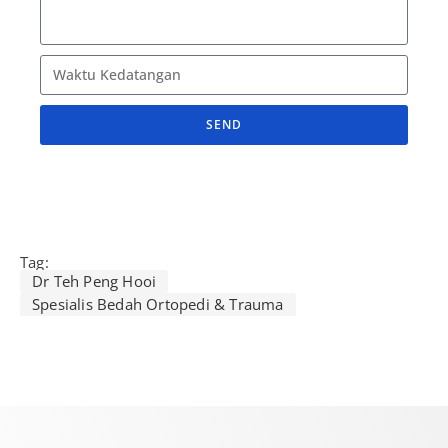
SEND
A
l
t
e
r
Tag:
Dr Teh Peng Hooi
n
Spesialis Bedah Ortopedi & Trauma
a
t
i
v
e
: