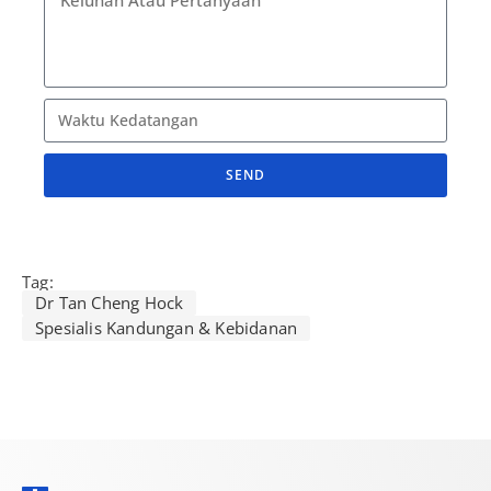
SEND
A
l
t
Tag:
e
Dr Tan Cheng Hock
r
Spesialis Kandungan & Kebidanan
n
a
t
i
v
e