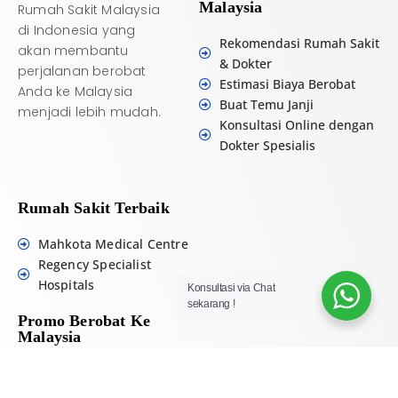
Malaysia
Rumah Sakit Malaysia
di Indonesia yang
Rekomendasi Rumah Sakit
akan membantu
& Dokter
perjalanan berobat
Estimasi Biaya Berobat
Anda ke Malaysia
Buat Temu Janji
menjadi lebih mudah.
Konsultasi Online dengan
Dokter Spesialis
Rumah Sakit Terbaik
Mahkota Medical Centre
Regency Specialist
Hospitals
Konsultasi via Chat
sekarang !
Promo Berobat Ke
Malaysia
Promo Mahkota Medical
Centre