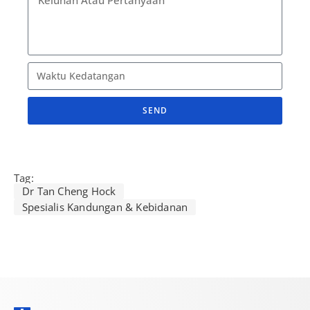
SEND
A
l
t
Tag:
e
Dr Tan Cheng Hock
r
Spesialis Kandungan & Kebidanan
n
a
t
i
v
e