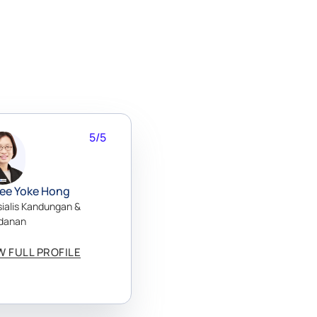
5/5
Yee Yoke Hong
ialis Kandungan &
idanan
W FULL PROFILE