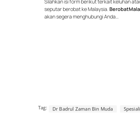
Silahkan isi form berikut terkait keluhan a
seputar berobat ke Malaysia.
BerobatMala
akan segera menghubungi Anda…
Tag:
Dr Badrul Zaman Bin Muda
Spesia