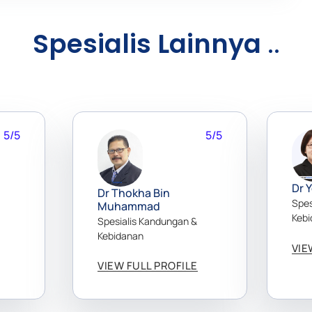
Spesialis Lainnya
..
5/5
5/5
Dr 
Dr Thokha Bin
Spes
Muhammad
Keb
Spesialis Kandungan &
Kebidanan
VIE
VIEW FULL PROFILE