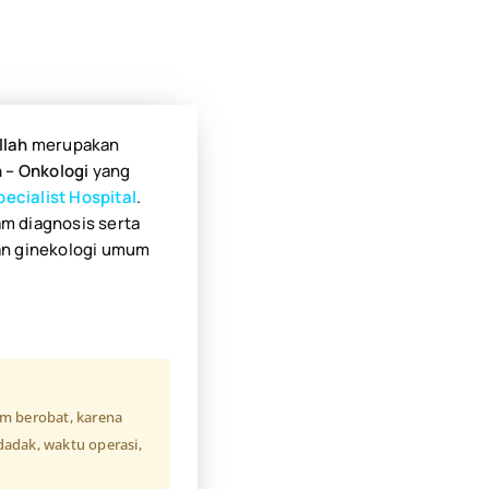
llah
merupakan
 – Onkologi
yang
ecialist Hospital
.
lam
diagnosis serta
n ginekologi umum
.
um berobat, karena
adak, waktu operasi,