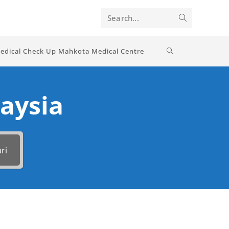
Search...
edical Check Up Mahkota Medical Centre
aysia
ri