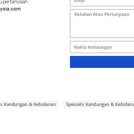
tau pertanyaan
ysia.com
A
l
t
e
r
lis Kandungan & Kebidanan
Spesialis Kandungan & Kebidan
n
a
t
i