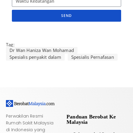
SEND
A
l
t
Tag:
e
Dr Wan Haniza Wan Mohamad
r
Spesialis penyakit dalam
Spesialis Pernafasan
n
a
t
i
v
e
:
Perwakilan Resmi
Panduan Berobat Ke
Malaysia
Rumah Sakit Malaysia
di Indonesia yang