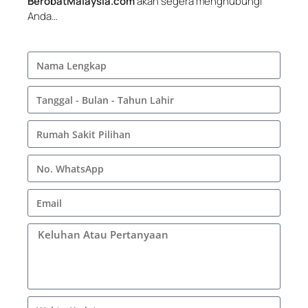
BerobatMalaysia.com
akan segera menghubungi
Anda…