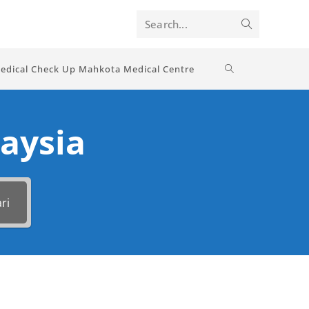
Search...
edical Check Up Mahkota Medical Centre
aysia
ri