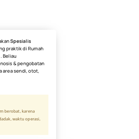
akan
Spesialis
ng praktik di Rumah
l
. Beliau
gnosis & pengobatan
 area sendi, otot,
um berobat, karena
adak, waktu operasi,