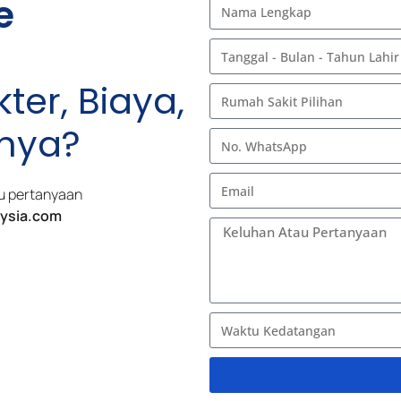
e
ter, Biaya,
nnya?
tau pertanyaan
ysia.com