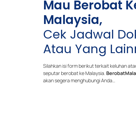
Mau Berobat K
Malaysia,
Cek Jadwal Dok
Atau Yang Lai
Silahkan isi form berikut terkait keluhan a
seputar berobat ke Malaysia.
BerobatMala
akan segera menghubungi Anda…