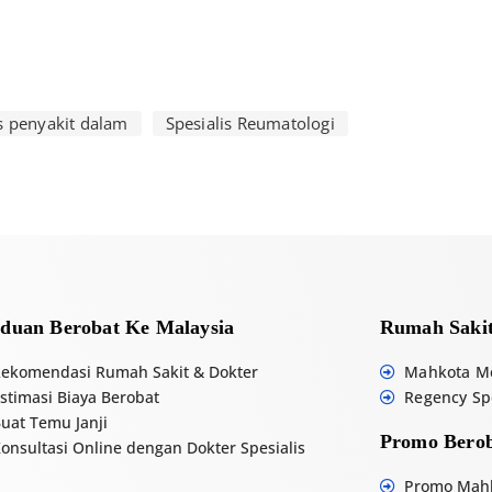
A
l
t
e
r
is penyakit dalam
Spesialis Reumatologi
n
a
t
i
v
e
:
duan Berobat Ke Malaysia
Rumah Sakit
ekomendasi Rumah Sakit & Dokter
Mahkota Me
stimasi Biaya Berobat
Regency Spe
uat Temu Janji
Promo Berob
onsultasi Online dengan Dokter Spesialis
Promo Mahk