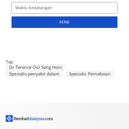
SEND
A
l
t
e
r
Tag:
Dr Terence Ooi Seng Hooi
n
Spesialis penyakit dalam
Spesialis Pernafasan
a
t
i
v
e
: