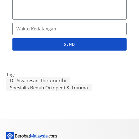
SEND
A
l
t
Tag:
e
Dr Sivanesan Thirumurthi
r
Spesialis Bedah Ortopedi & Trauma
n
a
t
i
v
e