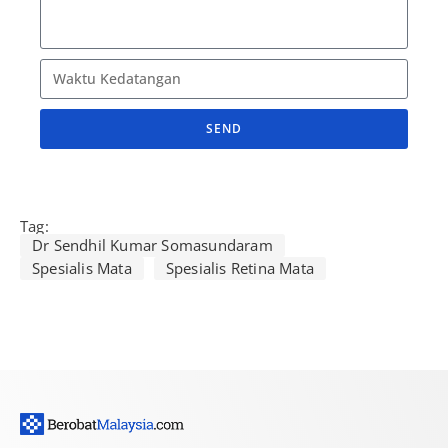
SEND
A
l
t
Tag:
e
Dr Sendhil Kumar Somasundaram
r
Spesialis Mata
Spesialis Retina Mata
n
a
t
i
v
e
: