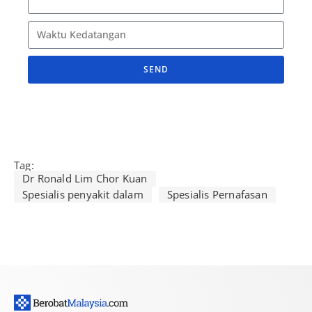
SEND
A
l
t
e
r
Tag:
Dr Ronald Lim Chor Kuan
n
Spesialis penyakit dalam
Spesialis Pernafasan
a
t
i
v
e
: