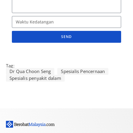
SEND
A
l
t
Tag:
e
Dr Qua Choon Seng
Spesialis Pencernaan
r
Spesialis penyakit dalam
n
a
t
i
v
e
: