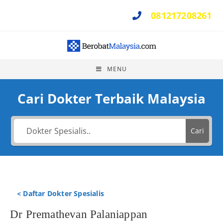
081217208261
Perlu Bantuan ?
MENU
Cari Dokter Terbaik Malaysia
Cari
< Daftar Dokter Spesialis
Dr Premathevan Palaniappan