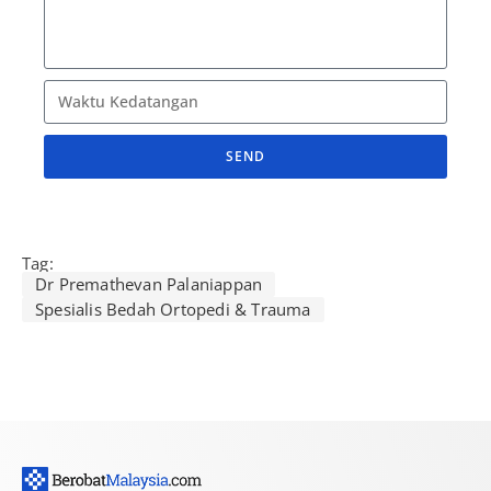
SEND
A
l
t
Tag:
e
Dr Premathevan Palaniappan
r
Spesialis Bedah Ortopedi & Trauma
n
a
t
i
v
e