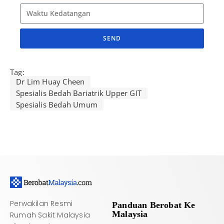
SEND
A
l
Tag:
t
Dr Lim Huay Cheen
e
Spesialis Bedah Bariatrik Upper GIT
Spesialis Bedah Umum
r
n
a
t
i
v
e
:
Perwakilan Resmi
Panduan Berobat Ke
Malaysia
Rumah Sakit Malaysia