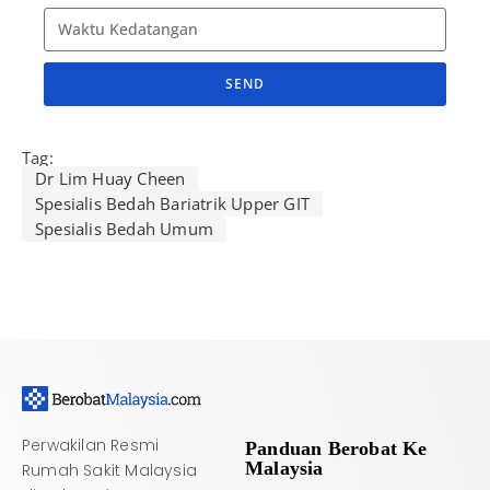
SEND
A
l
Tag:
t
Dr Lim Huay Cheen
e
Spesialis Bedah Bariatrik Upper GIT
Spesialis Bedah Umum
r
n
a
t
i
v
e
:
Perwakilan Resmi
Panduan Berobat Ke
Malaysia
Rumah Sakit Malaysia