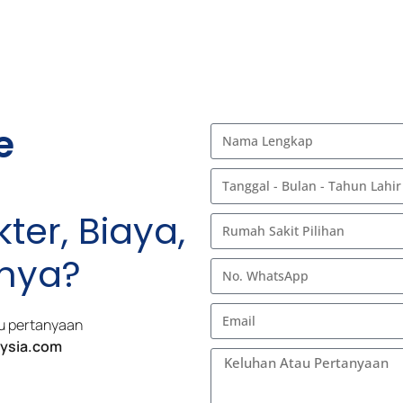
e
ter, Biaya,
nnya?
tau pertanyaan
ysia.com