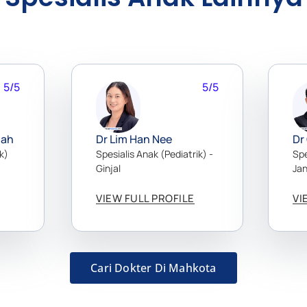
5/5
5/5
lah
Dr Lim Han Nee
Dr
k)
Spesialis Anak (Pediatrik) -
Spe
Ginjal
Ja
VIEW FULL PROFILE
VI
Cari Dokter Di Mahkota