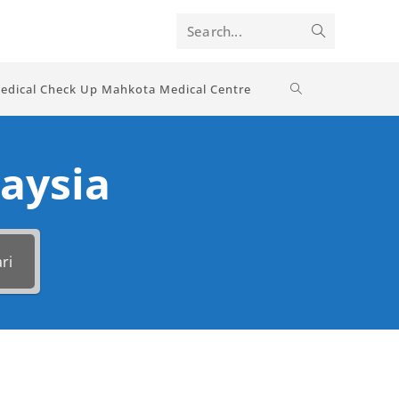
Search...
edical Check Up Mahkota Medical Centre
aysia
ri