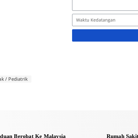
A
l
t
e
r
k / Pediatrik
n
a
t
i
v
e
:
duan Berobat Ke Malaysia
Rumah Sakit