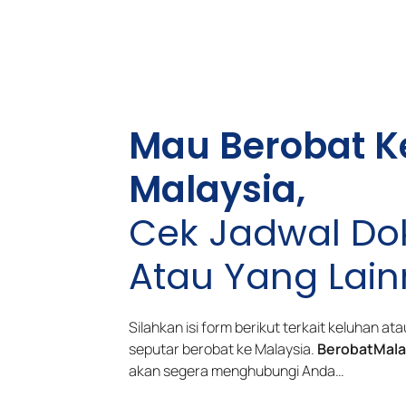
Mau Berobat K
Malaysia,
Cek Jadwal Dok
Atau Yang Lai
Silahkan isi form berikut terkait keluhan a
seputar berobat ke Malaysia.
BerobatMala
akan segera menghubungi Anda…