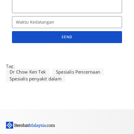
SEND
A
l
t
Tag:
e
Dr Chow Ken Tek
Spesialis Pencernaan
r
Spesialis penyakit dalam
n
a
t
i
v
e
: