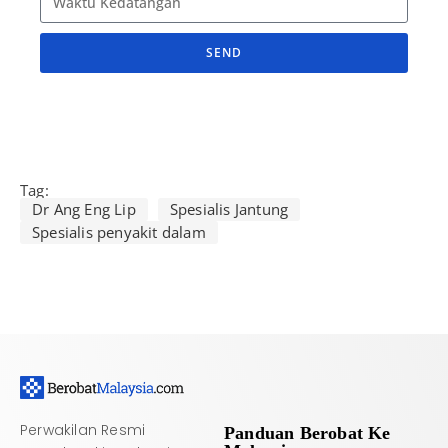
SEND
A
l
t
e
r
Tag:
Dr Ang Eng Lip
Spesialis Jantung
n
Spesialis penyakit dalam
a
t
i
v
e
:
Perwakilan Resmi
Panduan Berobat Ke