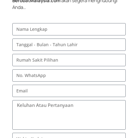
BerobatMalaysia.com
akan segera menghubungi
Anda…