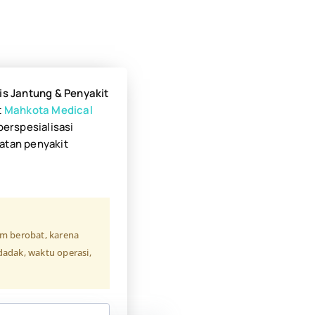
is Jantung & Penyakit
t
Mahkota Medical
berspesialisasi
atan penyakit
um berobat, karena
adak, waktu operasi,