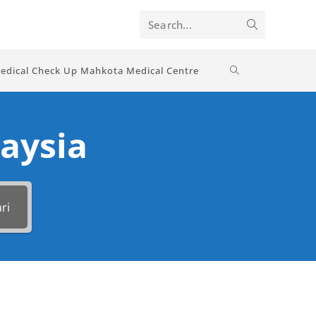
Search...
edical Check Up Mahkota Medical Centre
aysia
ri