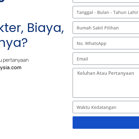
ter, Biaya,
nnya?
tau pertanyaan
ysia.com
A