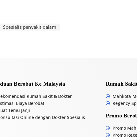
l
t
e
r
Spesialis penyakit dalam
n
a
t
i
v
e
:
duan Berobat Ke Malaysia
Rumah Sakit
ekomendasi Rumah Sakit & Dokter
Mahkota Me
stimasi Biaya Berobat
Regency Spe
uat Temu Janji
Promo Berob
onsultasi Online dengan Dokter Spesialis
Promo Mahk
Promo Regen